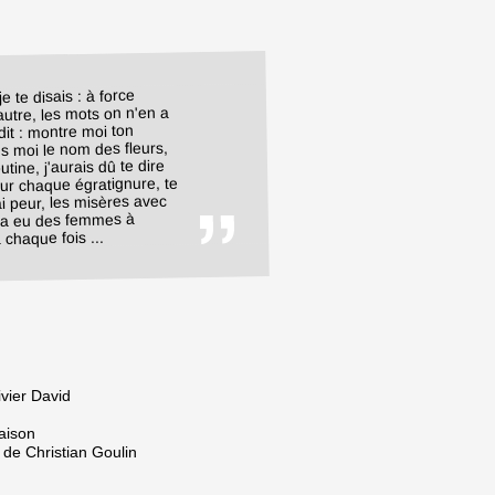
 te disais : à force
l'autre, les mots on n'en a
 dit : montre moi ton
s moi le nom des fleurs,
outine, j'aurais dû te dire
ur chaque égratignure, te
ai peur, les misères avec
en a eu des femmes à
 chaque fois ...
ivier David
aison
de Christian Goulin