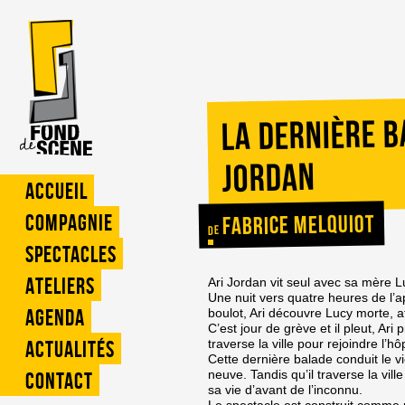
La dernière b
Jordan
Accueil
Fabrice Melquiot
Compagnie
de
Spectacles
Ateliers
Ari Jordan vit seul avec sa mère L
Une nuit vers quatre heures de l’ap
Agenda
boulot, Ari découvre Lucy morte, a
C’est jour de grève et il pleut, Ar
traverse la ville pour rejoindre l’
Actualités
Cette dernière balade conduit le v
neuve. Tandis qu’il traverse la ville
Contact
sa vie d’avant de l’inconnu.