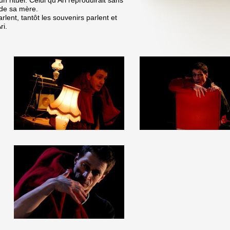
 rituel. Celui qu’Ari reproduirait sans
 de sa mère.
arlent, tantôt les souvenirs parlent et
ri.